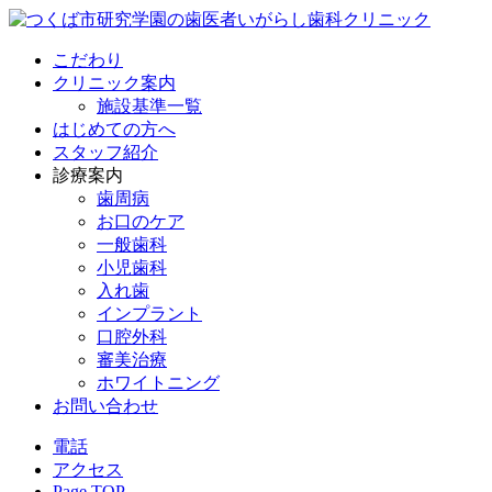
こだわり
クリニック案内
施設基準一覧
はじめての方へ
スタッフ紹介
診療案内
歯周病
お口のケア
一般歯科
小児歯科
入れ歯
インプラント
口腔外科
審美治療
ホワイトニング
お問い合わせ
電話
アクセス
Page TOP