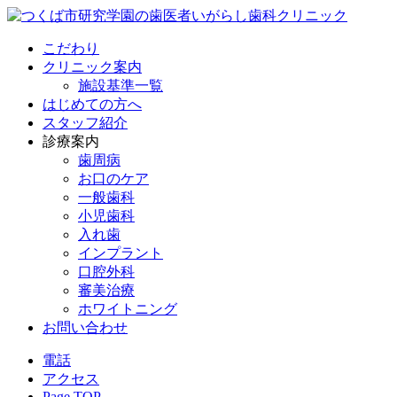
こだわり
クリニック案内
施設基準一覧
はじめての方へ
スタッフ紹介
診療案内
歯周病
お口のケア
一般歯科
小児歯科
入れ歯
インプラント
口腔外科
審美治療
ホワイトニング
お問い合わせ
電話
アクセス
Page TOP